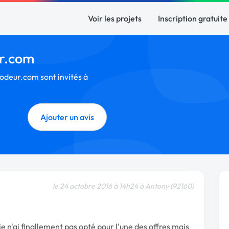
Voir les projets
Inscription gratuite
ur.com
Codeur.com sont invités à
Ajouter un avis
le 24 octobre 2016 à 14h24 à Antony (92160)
e n'ai finallement pas opté pour l'une des offres mais