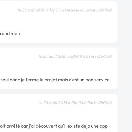
le 23 août 2016 à 13h05 à Decines-charpieu (69150)
grand merci
le 23 août 2016 à 10h49 à Crest (26400)
seul donc je ferme le projet mais c'est un bon service
le 23 août 2016 à 08h33 à Paris (75006)
t arrêté car j'ai découvert qu'il existe deja une app