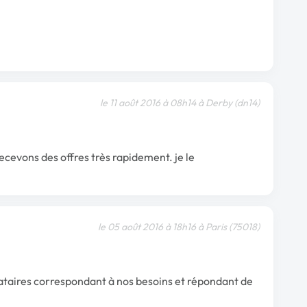
le 11 août 2016 à 08h14 à Derby (dn14)
evons des offres très rapidement. je le
le 05 août 2016 à 18h16 à Paris (75018)
tataires correspondant à nos besoins et répondant de