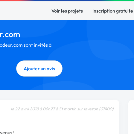
Voir les projets
Inscription gratuite
ur.com
Codeur.com sont invités à
Ajouter un avis
le 22 avril 2018 à 09h27 à St martin sur lavezon (07400)
venus !