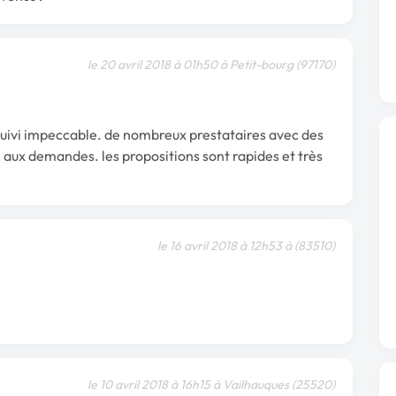
le 20 avril 2018 à 01h50 à Petit-bourg (97170)
suivi impeccable. de nombreux prestataires avec des
e aux demandes. les propositions sont rapides et très
le 16 avril 2018 à 12h53 à (83510)
le 10 avril 2018 à 16h15 à Vailhauques (25520)