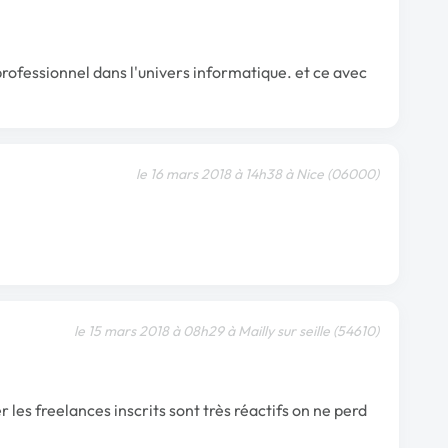
 professionnel dans l'univers informatique. et ce avec
le 16 mars 2018 à 14h38 à Nice (06000)
le 15 mars 2018 à 08h29 à Mailly sur seille (54610)
r les freelances inscrits sont très réactifs on ne perd