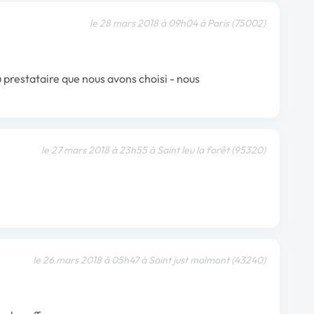
le 28 mars 2018 à 09h04 à Paris (75002)
 prestataire que nous avons choisi - nous
le 27 mars 2018 à 23h55 à Saint leu la forêt (95320)
le 26 mars 2018 à 05h47 à Saint just malmont (43240)