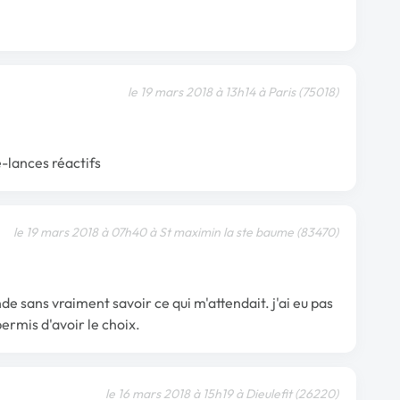
le 19 mars 2018 à 13h14 à Paris (75018)
e-lances réactifs
le 19 mars 2018 à 07h40 à St maximin la ste baume (83470)
e sans vraiment savoir ce qui m'attendait. j'ai eu pas
ermis d'avoir le choix.
le 16 mars 2018 à 15h19 à Dieulefit (26220)