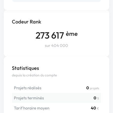
Codeur Rank
273 617
ème
sur 404 000
Statistiques
depuis la création du compte
Projets réalisés
0
projets
Projets terminés
0
%
Tarif horaire moyen
40
€