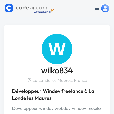
W
wilko834
La Londe les Maures, France
Développeur Windev freelance à La
Londe les Maures
Développeur windev webdev windev mobile