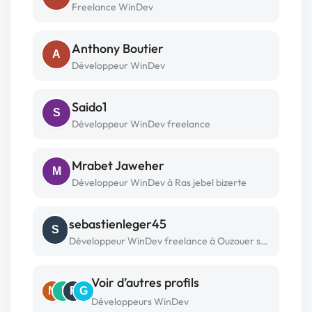
Freelance WinDev
Anthony Boutier
A
Développeur WinDev
Saido1
S
Développeur WinDev freelance
Mrabet Jaweher
M
Développeur WinDev à Ras jebel bizerte
sebastienleger45
S
Développeur WinDev freelance à Ouzouer sur loire
Voir d’autres profils
N
I
F
G
Développeurs WinDev