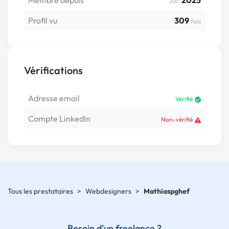
Membre depuis
2025
Juil.
Profil vu
309
fois
Vérifications
Adresse email
Vérifié
Compte LinkedIn
Non-vérifié
Tous les prestataires
>
Webdesigners
>
Mathiaspghef
Besoin d'un freelance ?