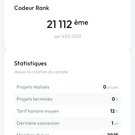
Codeur Rank
21 112
ème
sur 405 000
Statistiques
depuis la création du compte
Projets réalisés
0
projets
Projets terminés
0
%
Tarif horaire moyen
12
€
Dernière connexion
1
an