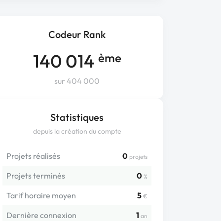
Codeur Rank
140 014
ème
sur 404 000
Statistiques
depuis la création du compte
Projets réalisés
0
projets
Projets terminés
0
%
Tarif horaire moyen
5
€
Dernière connexion
1
an