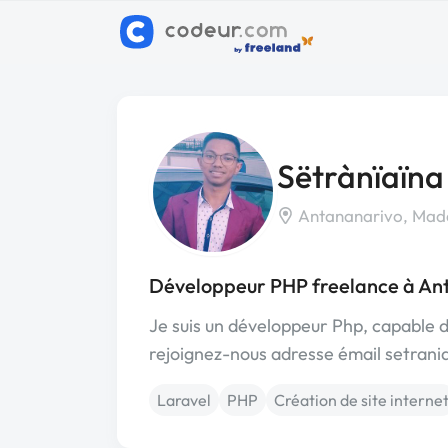
Sëtrànïaïna
Antananarivo, Mad
Développeur PHP freelance à An
Je suis un développeur Php, capable d
rejoignez-nous adresse émail setran
Laravel
PHP
Création de site interne