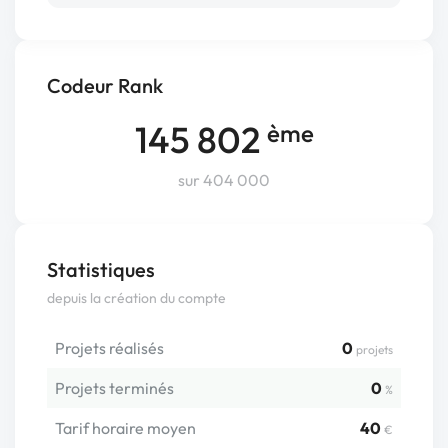
Codeur Rank
145 802
ème
sur 404 000
Statistiques
depuis la création du compte
Projets réalisés
0
projets
Projets terminés
0
%
Tarif horaire moyen
40
€