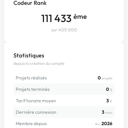
Codeur Rank
111 433
ème
sur 405 000
Statistiques
depuis la création du compte
Projets réalisés
0
projets
Projets terminés
0
%
Tarif horaire moyen
3
€
Dernière connexion
3
mois
Membre depuis
2026
Avr.