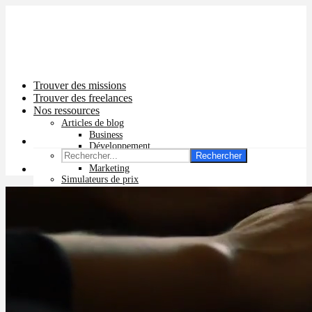
Trouver des missions
Trouver des freelances
Nos ressources
Articles de blog
Business
Développement
Rechercher
Graphisme
Marketing
Simulateurs de prix
Prix app mobile
Prix site vitrine
Prix site e-commerce
Prix logo
Prix pub Instagram
Prix logiciel
Prix chatbot
Prix site WordPress
Prix charte graphique
Prix site Wix
Facturation en ligne