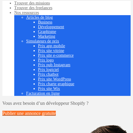
Trouver des missions
Trouver des freelances
Nos ressources
Articles de blog
Business
Développement
Graphisme
Marketing
Simulateurs de prix
Prix app mobile
Prix site vitrine
Prix site e-commerce
Prix logo
Prix pub Instagram
Prix logiciel
Prix chatbot
Prix site WordPress
Prix charte graphique
Prix site Wix
Facturation en ligne
Vous avez besoin d’un développeur Shopify ?
Publier une annonce
gratuite