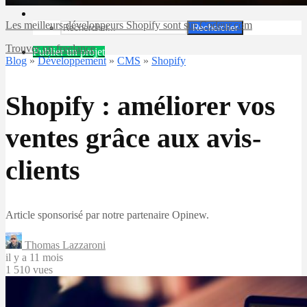
Les meilleurs développeurs Shopify sont sur Codeur.com
Rechercher
Trouver un freelance
Publier un projet
Blog
»
Développement
»
CMS
»
Shopify
Shopify : améliorer vos
ventes grâce aux avis-
clients
Article sponsorisé par notre partenaire Opinew.
Thomas Lazzaroni
il y a 11 mois
1 510 vues