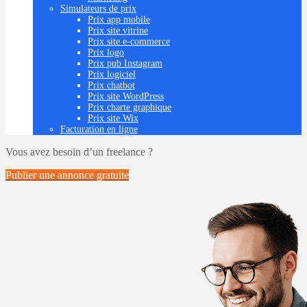
Simulateurs de prix
Prix app mobile
Prix site vitrine
Prix site e-commerce
Prix logo
Prix pub Instagram
Prix logiciel
Prix chatbot
Prix site WordPress
Prix charte graphique
Prix site Wix
Facturation en ligne
Vous avez besoin d’un freelance ?
Publier une annonce
gratuite