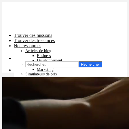
Trouver des missions
Trouver des freelances
Nos ressources
Articles de blog
Business
Développement
Rechercher
Graphisme
Marketing
Simulateurs de prix
Prix app mobile
Prix site vitrine
Prix site e-commerce
Prix logo
Prix pub Instagram
Prix logiciel
Prix chatbot
Prix site WordPress
Prix charte graphique
Prix site Wix
Facturation en ligne