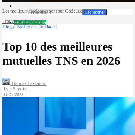
Les meilleurs freelances sont sur Codeur.com
Rechercher
Trouver un freelance
Publier un projet
Blog
»
Business
»
Freelance
Top 10 des meilleures
mutuelles TNS en 2026
Thomas Lazzaroni
il y a 5 mois
3 825 vues