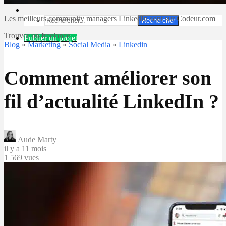
Les meilleurs community managers LinkedIn sont sur Codeur.com
Rechercher
Trouver un freelance
Publier un projet
Blog
»
Marketing
»
Social Media
»
Linkedin
Comment améliorer son
fil d’actualité LinkedIn ?
Aude Marty
il y a 11 mois
1 569 vues