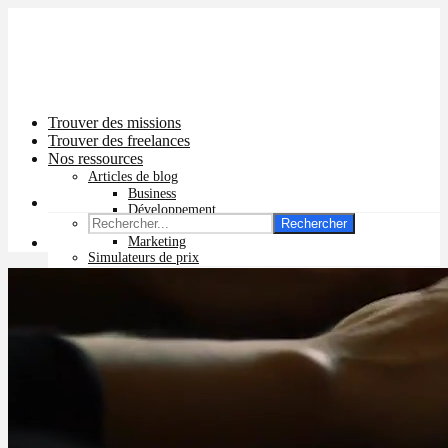
Trouver des missions
Trouver des freelances
Nos ressources
Articles de blog
Business
Développement
Rechercher
Graphisme
Marketing
Simulateurs de prix
Prix app mobile
Prix site vitrine
Prix site e-commerce
Prix logo
Prix pub Instagram
Prix logiciel
Prix chatbot
Prix site WordPress
Prix charte graphique
Prix site Wix
Facturation en ligne