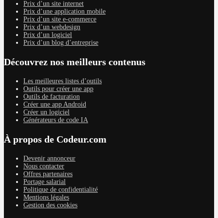
Prix d’un site internet
Prix d’une application mobile
Prix d’un site e-commerce
Prix d’un webdesign
Prix d’un logiciel
Prix d’un blog d’entreprise
Découvrez nos meilleurs contenus
Les meilleures listes d’outils
Outils pour créer une app
Outils de facturation
Créer une app Android
Créer un logiciel
Générateurs de code IA
À propos de Codeur.com
Devenir annonceur
Nous contacter
Offres partenaires
Portage salarial
Politique de confidentialité
Mentions légales
Gestion des cookies