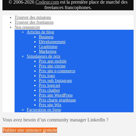
© 2006-2026
Codeur.com
est la première place de marché des
freelances francophones.
Trouver des missions
Trouver des freelances
Nos ressources
Articles de blog
Business
Développement
Graphisme
Marketing
Simulateurs de prix
Prix app mobile
Prix site vitrine
Prix site e-commerce
Prix logo
Prix pub Instagram
Prix logiciel
Prix chatbot
Prix site WordPress
Prix charte graphique
Prix site Wix
Facturation en ligne
Vous avez besoin d’un community manager LinkedIn ?
Publier une annonce
gratuite