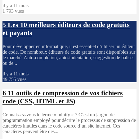
il y a 11 mois
1 793 vues
5
Les 10 meilleurs éditeurs de code gratuits
et payants
Pour développer en informatique, il est essentiel d’utiliser un éditeur
de code. De nombreux éditeurs de code gratuits sont disponibles sur
le marché. Auto-complétion, auto-indentation, suggestion de balises
ou de...
il y a 11 mois
49 755 vues
6
11 outils de compression de vos fichiers
code (CSS, HTML et JS)
Connaissez-vous le terme « minify » ? C’est un jargon de
programmation employé pour décrire le processus de suppression de
caractères inutiles dans le code source d’un site internet. Ces
caractères peuvent être des...