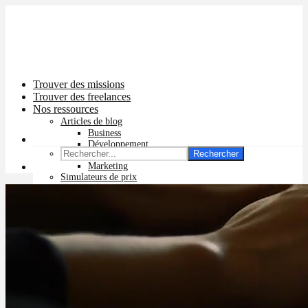
Trouver des missions
Trouver des freelances
Nos ressources
Articles de blog
Business
Développement
Rechercher
Graphisme
Marketing
Simulateurs de prix
Prix app mobile
Prix site vitrine
Prix site e-commerce
Prix logo
Prix pub Instagram
Prix logiciel
Prix chatbot
Prix site WordPress
Prix charte graphique
Prix site Wix
Facturation en ligne