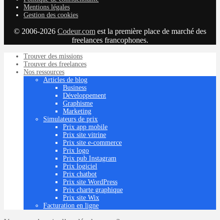
Mentions légales
Gestion des cookies
© 2006-2026
Codeur.com
est la première place de marché des
freelances francophones.
Trouver des missions
Trouver des freelances
Nos ressources
Articles de blog
Business
Développement
Graphisme
Marketing
Simulateurs de prix
Prix app mobile
Prix site vitrine
Prix site e-commerce
Prix logo
Prix pub Instagram
Prix logiciel
Prix chatbot
Prix site WordPress
Prix charte graphique
Prix site Wix
Facturation en ligne