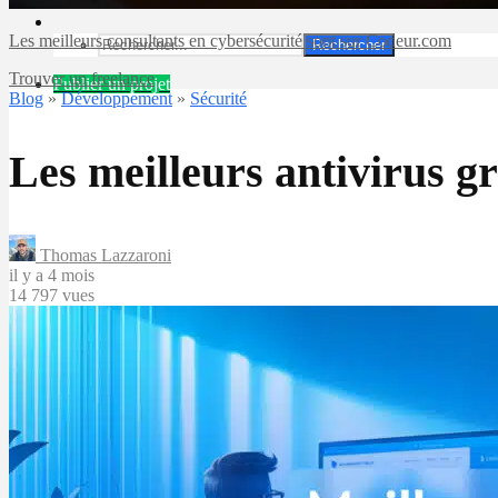
Les meilleurs consultants en cybersécurité sont sur Codeur.com
Rechercher
Trouver un freelance
Publier un projet
Blog
»
Développement
»
Sécurité
Les meilleurs antivirus g
Thomas Lazzaroni
il y a 4 mois
14 797 vues