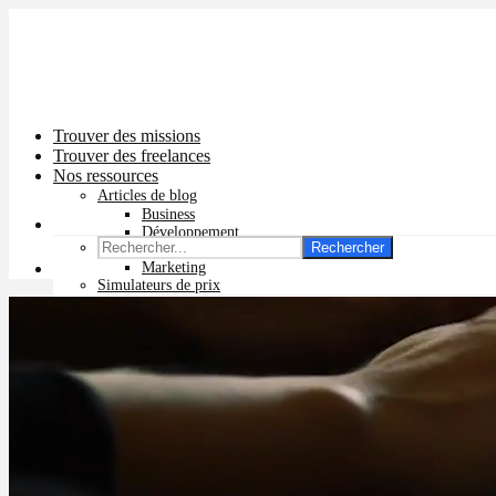
Trouver des missions
Trouver des freelances
Nos ressources
Articles de blog
Business
Développement
Rechercher
Graphisme
Marketing
Simulateurs de prix
Prix app mobile
Prix site vitrine
Prix site e-commerce
Prix logo
Prix pub Instagram
Prix logiciel
Prix chatbot
Prix site WordPress
Prix charte graphique
Prix site Wix
Facturation en ligne