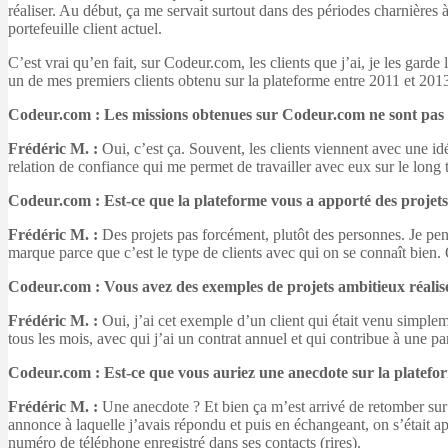
réaliser. Au début, ça me servait surtout dans des périodes charnières 
portefeuille client actuel.
C’est vrai qu’en fait, sur Codeur.com, les clients que j’ai, je les gar
un de mes premiers clients obtenu sur la plateforme entre 2011 et 2013 
Codeur.com : Les missions obtenues sur Codeur.com ne sont pas des
Frédéric M. :
Oui, c’est ça. Souvent, les clients viennent avec une id
relation de confiance qui me permet de travailler avec eux sur le long 
Codeur.com : Est-ce que la plateforme vous a apporté des projet
Frédéric M. :
Des projets pas forcément, plutôt des personnes. Je pens
marque parce que c’est le type de clients avec qui on se connaît bien. O
Codeur.com : Vous avez des exemples de projets ambitieux réali
Frédéric M. :
Oui, j’ai cet exemple d’un client qui était venu simpleme
tous les mois, avec qui j’ai un contrat annuel et qui contribue à une par
Codeur.com : Est-ce que vous auriez une anecdote sur la platefo
Frédéric M. :
Une anecdote ? Et bien ça m’est arrivé de retomber sur l
annonce à laquelle j’avais répondu et puis en échangeant, on s’était a
numéro de téléphone enregistré dans ses contacts (rires).