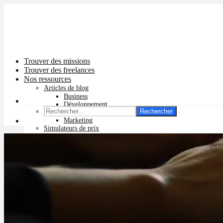
Trouver des missions
Trouver des freelances
Nos ressources
Articles de blog
Business
Développement
Rechercher
Graphisme
Marketing
Simulateurs de prix
Prix app mobile
Prix site vitrine
Prix site e-commerce
Prix logo
Prix pub Instagram
Prix logiciel
Prix chatbot
Prix site WordPress
Prix charte graphique
Prix site Wix
Facturation en ligne