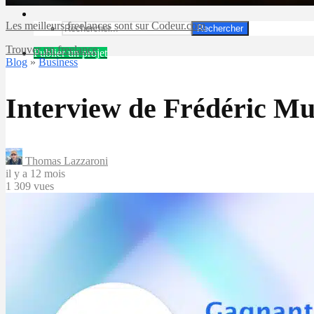
Les meilleurs freelances sont sur Codeur.com
Rechercher
Trouver un freelance
Publier un projet
Blog
»
Business
Interview de Frédéric M
Thomas Lazzaroni
il y a 12 mois
1 309 vues