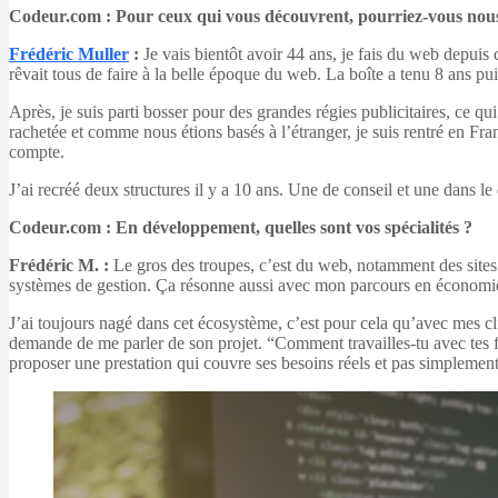
Codeur.com : Pour ceux qui vous découvrent, pourriez-vous nous 
Frédéric Muller
:
Je vais bientôt avoir 44 ans, je fais du web depuis 
rêvait tous de faire à la belle époque du web. La boîte a tenu 8 ans pui
Après, je suis parti bosser pour des grandes régies publicitaires, ce qu
rachetée et comme nous étions basés à l’étranger, je suis rentré en Fran
compte.
J’ai recréé deux structures il y a 10 ans. Une de conseil et une dans l
Codeur.com : En développement, quelles sont vos spécialités ?
Frédéric M. :
Le gros des troupes, c’est du web, notamment des sites e
systèmes de gestion. Ça résonne aussi avec mon parcours en économie 
J’ai toujours nagé dans cet écosystème, c’est pour cela qu’avec mes clie
demande de me parler de son projet. “Comment travailles-tu avec tes fo
proposer une prestation qui couvre ses besoins réels et pas simplement de