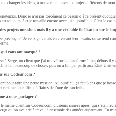
à me changer les idées, à trouver de nouveaux projets différents de mon 
de longtemps. Donc je n’ai pas forcément ce besoin d’être présent quotidi
est toujours là et je travaille encore avec lui aujourd’hui. C’est le cas
 projets one-shot, mais il y a une véritable fidélisation sur le lon
ée préconçue “Je veux ça”, mais en creusant leur besoin, on se rend comp
terme.
s qui vous ont marqué ?
e à Serge, un client que j’ai trouvé sur la plateforme à mes débuts il y
n a fait beaucoup de choses, puis on a fini par partir aux États-Unis ens
sés sur Codeur.com ?
nt pour faire une petite mission. Aujourd’hui ça fait 6 ans que je bosse a
t certaine du chiffre d’affaires de l’une des sociétés.
rme à nous partager ?
e même client sur Codeur.com, plusieurs années après, qui s’était recréé
perçu qu’on avait déjà travaillé ensemble des années auparavant. En m’a