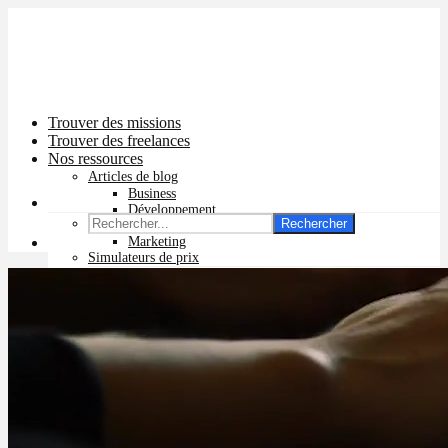
Trouver des missions
Trouver des freelances
Nos ressources
Articles de blog
Business
Développement
Rechercher
Graphisme
Marketing
Simulateurs de prix
Prix app mobile
Prix site vitrine
Prix site e-commerce
Prix logo
Prix pub Instagram
Prix logiciel
Prix chatbot
Prix site WordPress
Prix charte graphique
Prix site Wix
Facturation en ligne