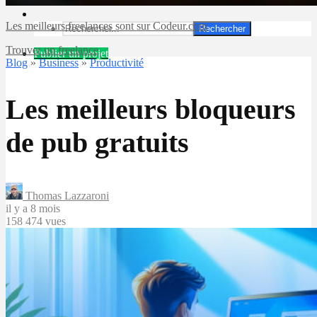
Les meilleurs freelances sont sur Codeur.com
Rechercher
Trouver un freelance
Publier un projet
Blog
»
Business
»
Productivité
Les meilleurs bloqueurs
de pub gratuits
Thomas Lazzaroni
il y a 8 mois
158 474 vues