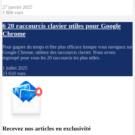
27 janvier 2025
1 806 vues
6
20 raccourcis clavier utiles pour Google
Chrome
Pour gagner du temps et être plus efficace lorsque vous naviguez sur
Google Chrome, utilisez des raccourcis clavier. Nous avons
regroupé pour vous les 20 raccourcis les plus utiles.
1 juillet 2025
23 610 vues
Recevez nos articles en exclusivité