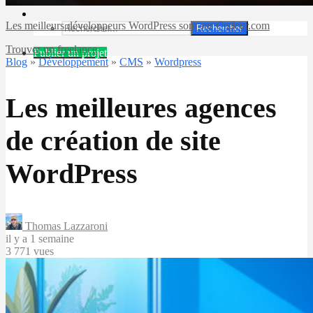
Les meilleurs développeurs WordPress sont sur Codeur.com
Rechercher
Trouver un freelance
Publier un projet
Blog
»
Développement
»
CMS
»
Wordpress
Les meilleures agences
de création de site
WordPress
Thomas Lazzaroni
il y a 1 semaine
3 771 vues