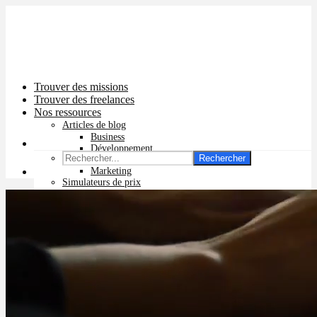
Trouver des missions
Trouver des freelances
Nos ressources
Articles de blog
Business
Développement
Rechercher
Graphisme
Marketing
Simulateurs de prix
Prix app mobile
Prix site vitrine
Prix site e-commerce
Prix logo
Prix pub Instagram
Prix logiciel
Prix chatbot
Prix site WordPress
Prix charte graphique
Prix site Wix
Facturation en ligne