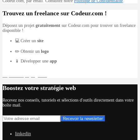
Codeur.com, par email. Consultez notre
Politique de Confidentialité
.
Trouvez un freelance sur Codeur.com !
Déposez un projet
gratuitement
sur Codeur.com pour trouver un freelance
disponible !
💻 Créer un
site
✏️ Obtenir un
logo
📱 Développer une
app
Déposer un projet gratuit
Boostez votre stratégie web
Recevez nos conseils, tutoriels et sélections d'outils directement dans votre
boîte mail.
linkedin