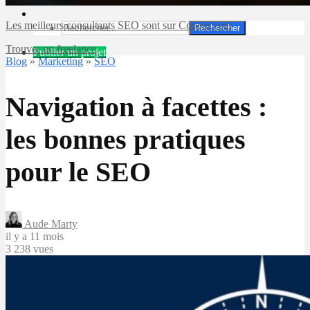
Les meilleurs consultants SEO sont sur Codeur.com
Rechercher
Trouver un freelance
Publier un projet
Blog
»
Marketing
»
SEO
Navigation à facettes :
les bonnes pratiques
pour le SEO
Aude Marty
il y a 11 mois
3 238 vues