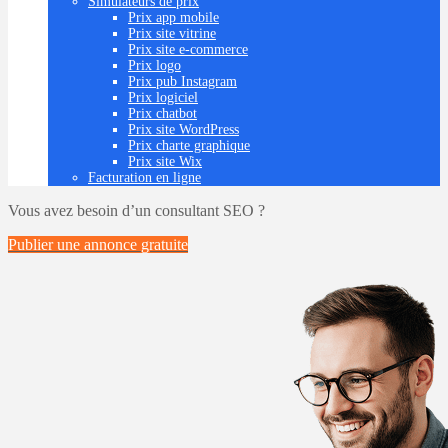
Simulateurs de prix
Prix app mobile
Prix site vitrine
Prix site e-commerce
Prix logo
Prix pub Instagram
Prix logiciel
Prix chatbot
Prix site WordPress
Prix charte graphique
Prix site Wix
Facturation en ligne
Vous avez besoin d’un consultant SEO ?
Publier une annonce
gratuite