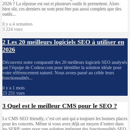
2026 ? La réponse est oui et plusieurs outils le permettent. Alors
bien sûr, ces derniers ne sont peut être pas aussi complets que des
outils...
il y a 4 semaines
3 224 vues
2
Les 20 meilleurs logiciels SEO à utiliser en
2026
Découvrez notre comparatif des 20 meilleurs logiciels SEO analysés
par l’équipe de Codeur.com pour identifier la solution idéale pour
votre référencement naturel. Nous avons passé au crible leurs
fonctionnalités...
il y a 1 mois
23 251 vues
3
Quel est le meilleur CMS pour le SEO ?
Le CMS SEO friendly, c’est cet ami qui a toujours les bonnes places
pour les concerts. Même si vous avez déjà un moyen d’entrer dans
les SERP, opter pour une solution intégrant des fonctionnalités SEO