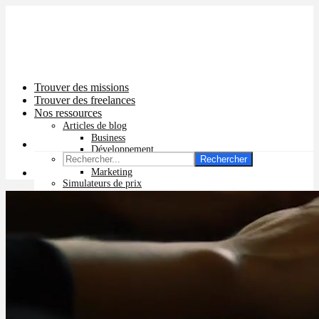
Trouver des missions
Trouver des freelances
Nos ressources
Articles de blog
Business
Développement
Rechercher
Graphisme
Marketing
Simulateurs de prix
Prix app mobile
Prix site vitrine
Prix site e-commerce
Prix logo
Prix pub Instagram
Prix logiciel
Prix chatbot
Prix site WordPress
Prix charte graphique
Prix site Wix
Facturation en ligne