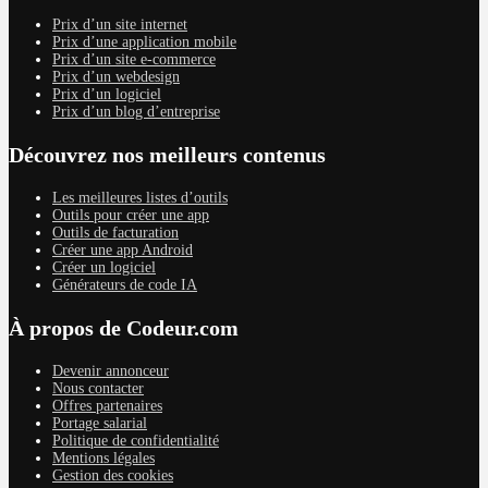
Prix d’un site internet
Prix d’une application mobile
Prix d’un site e-commerce
Prix d’un webdesign
Prix d’un logiciel
Prix d’un blog d’entreprise
Découvrez nos meilleurs contenus
Les meilleures listes d’outils
Outils pour créer une app
Outils de facturation
Créer une app Android
Créer un logiciel
Générateurs de code IA
À propos de Codeur.com
Devenir annonceur
Nous contacter
Offres partenaires
Portage salarial
Politique de confidentialité
Mentions légales
Gestion des cookies