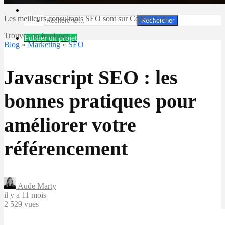
Les meilleurs consultants SEO sont sur Codeur.com
Rechercher
Trouver un freelance
Publier un projet
Blog
»
Marketing
»
SEO
Javascript SEO : les
bonnes pratiques pour
améliorer votre
référencement
Aude Marty
il y a 11 mois
2 529 vues