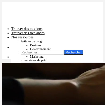
Trouver des missions
Trouver des freelances
Nos ressources
Articles de blog
Business
Développement
Rechercher
Graphisme
Marketing
Simulateurs de prix
Prix app mobile
Prix site vitrine
Prix site e-commerce
Prix logo
Prix pub Instagram
Prix logiciel
Prix chatbot
Prix site WordPress
Prix charte graphique
Prix site Wix
Facturation en ligne