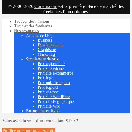
© 2006-2026
Codeur.com
est la première place de marché des
freelances francophones.
Trouver des missions
Trouver des freelances
Nos ressources
Articles de blog
Business
Développement
Graphisme
Marketing
Simulateurs de prix
Prix app mobile
Prix site vitrine
Prix site e-commerce
Prix logo
Prix pub Instagram
Prix logiciel
Prix chatbot
Prix site WordPress
Prix charte graphique
Prix site Wix
Facturation en ligne
Vous avez besoin d’un consultant SEO ?
Publier une annonce
gratuite