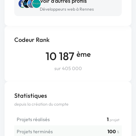
Voir d’autres profils
Développeurs web à Rennes
Codeur Rank
10 187
ème
sur 405 000
Statistiques
depuis la création du compte
Projets réalisés
1
projet
Projets terminés
100
%