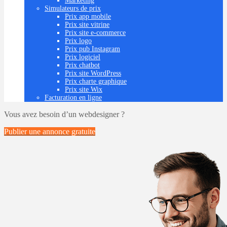
Marketing
Simulateurs de prix
Prix app mobile
Prix site vitrine
Prix site e-commerce
Prix logo
Prix pub Instagram
Prix logiciel
Prix chatbot
Prix site WordPress
Prix charte graphique
Prix site Wix
Facturation en ligne
Vous avez besoin d’un webdesigner ?
Publier une annonce
gratuite