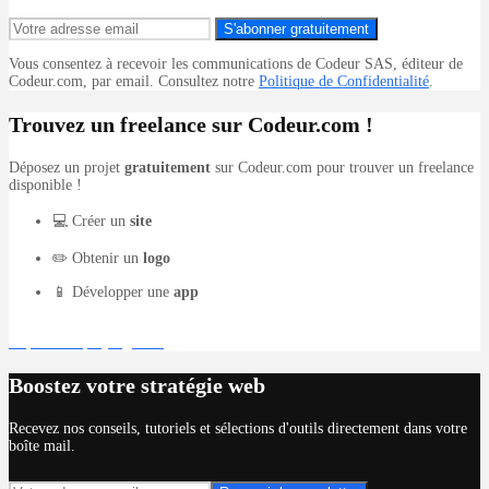
S'abonner gratuitement
Vous consentez à recevoir les communications de Codeur SAS, éditeur de
Codeur.com, par email. Consultez notre
Politique de Confidentialité
.
Trouvez un freelance sur Codeur.com !
Déposez un projet
gratuitement
sur Codeur.com pour trouver un freelance
disponible !
💻 Créer un
site
✏️ Obtenir un
logo
📱 Développer une
app
Déposer un projet gratuit
Boostez votre stratégie web
Recevez nos conseils, tutoriels et sélections d'outils directement dans votre
boîte mail.