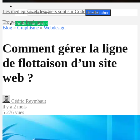
Les meilleurs webdesigners sont sur Codeur.com
Rechercher
Trouver un freelance
Publier un projet
Blog
»
Graphisme
»
Webdesign
Comment gérer la ligne
de flottaison d’un site
web ?
Cédric Reymbaut
il y a 2 mois
5 276 vues