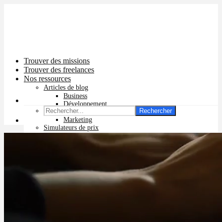
Trouver des missions
Trouver des freelances
Nos ressources
Articles de blog
Business
Développement
Rechercher
Graphisme
Marketing
Simulateurs de prix
Prix app mobile
Prix site vitrine
Prix site e-commerce
Prix logo
Prix pub Instagram
Prix logiciel
Prix chatbot
Prix site WordPress
Prix charte graphique
Prix site Wix
Facturation en ligne