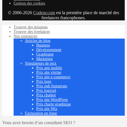
Gestion des cookies
© 2006-2026
Codeur.com
est la première place de marché des
freelances francophones.
Trouver des missions
Trouver des freelances
Nos ressources
Articles de blog
Business
Développement
Graphisme
Marketing
Simulateurs de prix
Prix app mobile
Prix site vitrine
Prix site e-commerce
Prix logo
Prix pub Instagram
Prix logiciel
Prix chatbot
Prix site WordPress
Prix charte graphique
Prix site Wix
Facturation en ligne
Vous avez besoin d’un consultant SEO ?