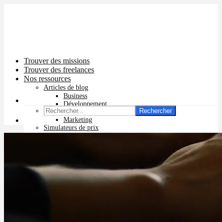
Trouver des missions
Trouver des freelances
Nos ressources
Articles de blog
Business
Développement
Rechercher
Graphisme
Marketing
Simulateurs de prix
Prix app mobile
Prix site vitrine
Prix site e-commerce
Prix logo
Prix pub Instagram
Prix logiciel
Prix chatbot
Prix site WordPress
Prix charte graphique
Prix site Wix
Facturation en ligne