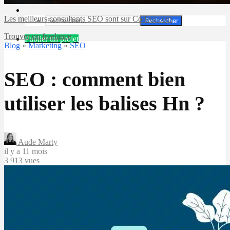
Les meilleurs consultants SEO sont sur Codeur.com
Rechercher
Trouver un freelance
Publier un projet
Blog
»
Marketing
»
SEO
SEO : comment bien
utiliser les balises Hn ?
Aude Marty
il y a 11 mois
3 913 vues