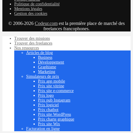
Politique de confidentialité
Mentions légales
Gestion des cookies
© 2006-2026
Codeur.com
est la première place de marché des
freelances francophones.
Trouver des missions
Trouver des freelances
Nos ressources
Articles de blog
Business
Développement
Graphisme
Marketing
Simulateurs de prix
Prix app mobile
Prix site vitrine
Prix site e-commerce
Prix logo
Prix pub Instagram
Prix logiciel
Prix chatbot
Prix site WordPress
Prix charte graphique
Prix site Wix
Facturation en ligne