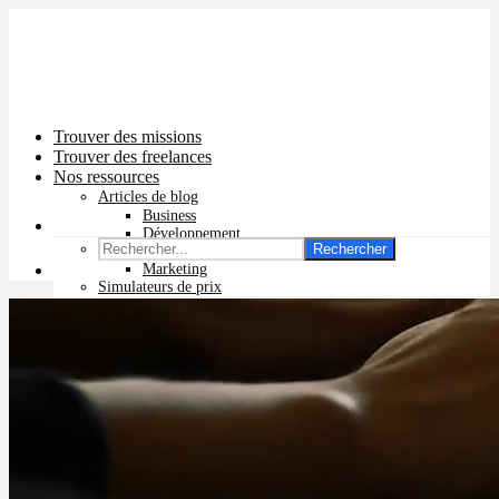
Trouver des missions
Trouver des freelances
Nos ressources
Articles de blog
Business
Développement
Rechercher
Graphisme
Marketing
Simulateurs de prix
Prix app mobile
Prix site vitrine
Prix site e-commerce
Prix logo
Prix pub Instagram
Prix logiciel
Prix chatbot
Prix site WordPress
Prix charte graphique
Prix site Wix
Facturation en ligne