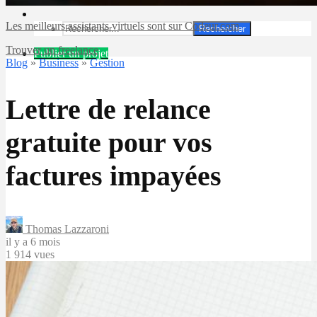
Les meilleurs assistants virtuels sont sur Codeur.com
Rechercher
Trouver un freelance
Publier un projet
Blog
»
Business
»
Gestion
Lettre de relance
gratuite pour vos
factures impayées
Thomas Lazzaroni
il y a 6 mois
1 914 vues