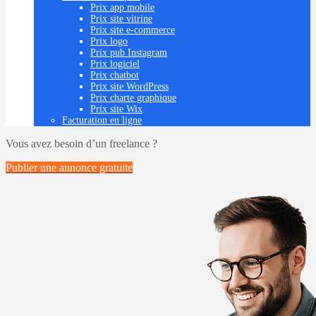
Prix app mobile
Prix site vitrine
Prix site e-commerce
Prix logo
Prix pub Instagram
Prix logiciel
Prix chatbot
Prix site WordPress
Prix charte graphique
Prix site Wix
Facturation en ligne
Vous avez besoin d’un freelance ?
Publier une annonce
gratuite