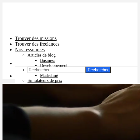
Trouver des missions
Trouver des freelances
Nos ressources
Articles de blog
Business
Développement
Rechercher
Graphisme
Marketing
Simulateurs de prix
Prix app mobile
Prix site vitrine
Prix site e-commerce
Prix logo
Prix pub Instagram
Prix logiciel
Prix chatbot
Prix site WordPress
Prix charte graphique
Prix site Wix
Facturation en ligne