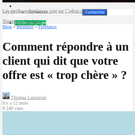
Les meilleurs freelances sont sur Codeur.com
Rechercher
Trouver un freelance
Publier un projet
Blog
»
Business
»
Freelance
Comment répondre à un
client qui dit que votre
offre est « trop chère » ?
Thomas Lazzaroni
il y a 12 mois
9 249 vues