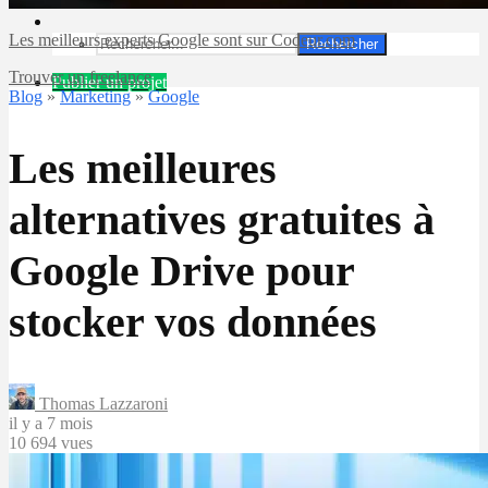
Les meilleurs experts Google sont sur Codeur.com
Rechercher
Trouver un freelance
Publier un projet
Blog
»
Marketing
»
Google
Les meilleures
alternatives gratuites à
Google Drive pour
stocker vos données
Thomas Lazzaroni
il y a 7 mois
10 694 vues