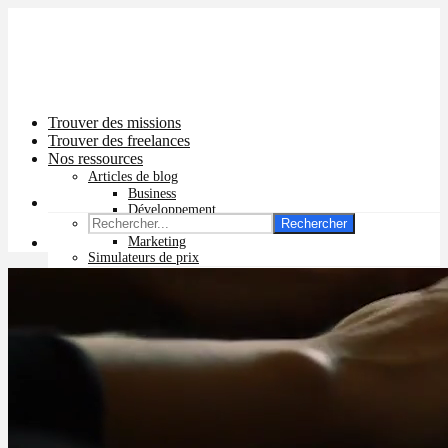
Trouver des missions
Trouver des freelances
Nos ressources
Articles de blog
Business
Développement
Rechercher
Graphisme
Marketing
Simulateurs de prix
Prix app mobile
Prix site vitrine
Prix site e-commerce
Prix logo
Prix pub Instagram
Prix logiciel
Prix chatbot
Prix site WordPress
Prix charte graphique
Prix site Wix
Facturation en ligne