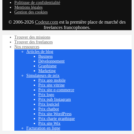
Politique de confidentialité
Mentions légales
Gestion des cookies
© 2006-2026
Codeur.com
est la première place de marché des
freelances francophones.
Trouver des missions
Trouver des freelances
Nos ressources
Articles de blog
Business
Développement
Graphisme
Marketing
Simulateurs de prix
Prix app mobile
Prix site vitrine
Prix site e-commerce
Prix logo
Prix pub Instagram
Prix logiciel
Prix chatbot
Prix site WordPress
Prix charte graphique
Prix site Wix
Facturation en ligne