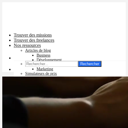
Trouver des missions
Trouver des freelances
Nos ressources
Articles de blog
Business
Développement
Rechercher
Graphisme
Marketing
Simulateurs de prix
Prix app mobile
Prix site vitrine
Prix site e-commerce
Prix logo
Prix pub Instagram
Prix logiciel
Prix chatbot
Prix site WordPress
Prix charte graphique
Prix site Wix
Facturation en ligne