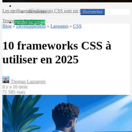
Les meilleurs développeurs CSS sont sur Codeur.com
Rechercher
Trouver un freelance
Publier un projet
Blog
»
Développement
»
Langages
»
CSS
10 frameworks CSS à
utiliser en 2025
Thomas Lazzaroni
il y a 10 mois
71 585 vues