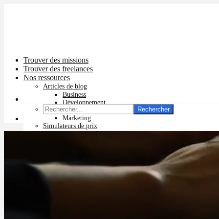
Trouver des missions
Trouver des freelances
Nos ressources
Articles de blog
Business
Développement
Rechercher
Graphisme
Marketing
Simulateurs de prix
Prix app mobile
Prix site vitrine
Prix site e-commerce
Prix logo
Prix pub Instagram
Prix logiciel
Prix chatbot
Prix site WordPress
Prix charte graphique
Prix site Wix
Facturation en ligne