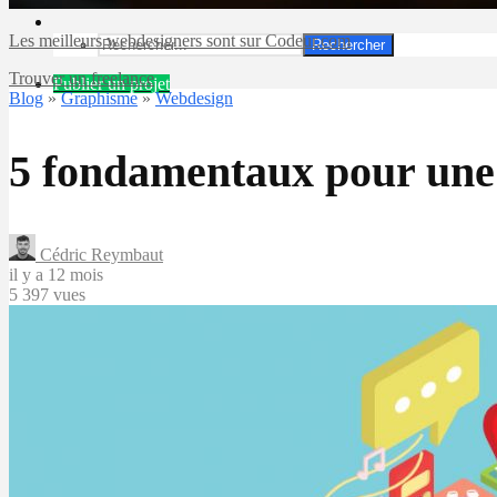
Les meilleurs webdesigners sont sur Codeur.com
Rechercher
Trouver un freelance
Publier un projet
Blog
»
Graphisme
»
Webdesign
5 fondamentaux pour une 
Cédric Reymbaut
il y a 12 mois
5 397 vues