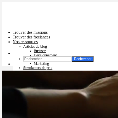
Trouver des missions
Trouver des freelances
Nos ressources
Articles de blog
Business
Développement
Rechercher
Graphisme
Marketing
Simulateurs de prix
Prix app mobile
Prix site vitrine
Prix site e-commerce
Prix logo
Prix pub Instagram
Prix logiciel
Prix chatbot
Prix site WordPress
Prix charte graphique
Prix site Wix
Facturation en ligne