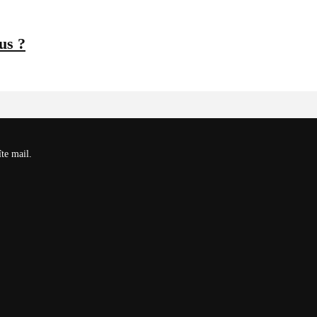
us ?
îte mail.