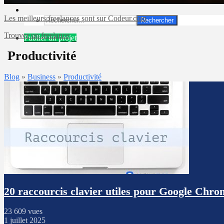
Les meilleurs freelances sont sur Codeur.com
Rechercher
Trouver un freelance
Publier un projet
Productivité
Blog
»
Business
»
Productivité
20 raccourcis clavier utiles pour Google Chro
23 609 vues
1 juillet 2025