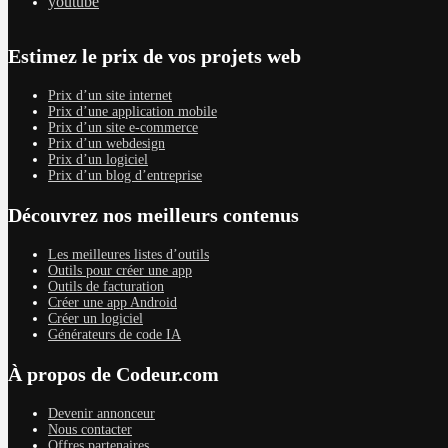
youtube
Estimez le prix de vos projets web
Prix d’un site internet
Prix d’une application mobile
Prix d’un site e-commerce
Prix d’un webdesign
Prix d’un logiciel
Prix d’un blog d’entreprise
Découvrez nos meilleurs contenus
Les meilleures listes d’outils
Outils pour créer une app
Outils de facturation
Créer une app Android
Créer un logiciel
Générateurs de code IA
À propos de Codeur.com
Devenir annonceur
Nous contacter
Offres partenaires