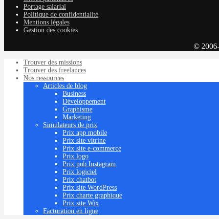
Portage salarial
Politique de confidentialité
Mentions légales
Gestion des cookies
© 2006
Trouver des missions
Trouver des freelances
Nos ressources
Articles de blog
Business
Développement
Graphisme
Marketing
Simulateurs de prix
Prix app mobile
Prix site vitrine
Prix site e-commerce
Prix logo
Prix pub Instagram
Prix logiciel
Prix chatbot
Prix site WordPress
Prix charte graphique
Prix site Wix
Facturation en ligne