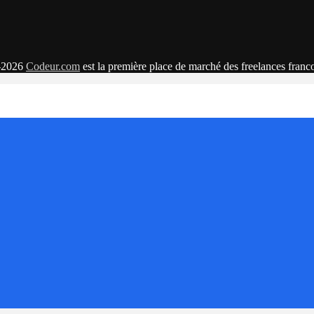
-2026
Codeur.com
est la première place de marché des freelances fran