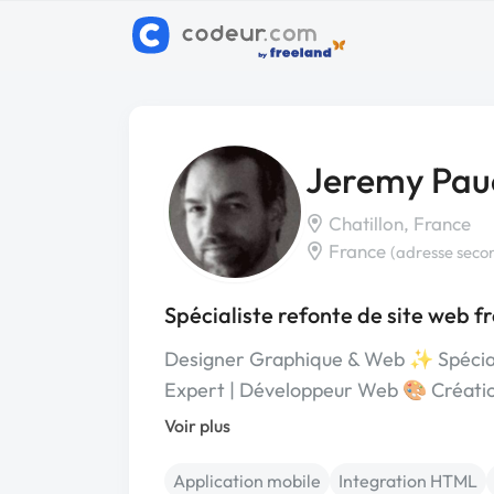
Jeremy Pau
Chatillon, France
France
(adresse seco
Spécialiste refonte de site web f
Designer Graphique & Web ✨ Spéciali
Expert | Développeur Web 🎨 Créatio
Voir plus
Application mobile
Integration HTML