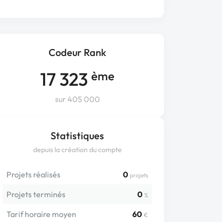
Codeur Rank
17 323
ème
sur 405 000
Statistiques
depuis la création du compte
Projets réalisés
0
projets
Projets terminés
0
%
Tarif horaire moyen
60
€