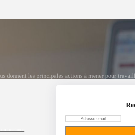
ous donnent les principales actions à mener pour travai
Rec
 un freelance