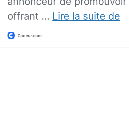
annonceur de promouvoir 
Les
offrant …
Lire la suite de
12
meil
plat
Codeur.com
d’aff
mark